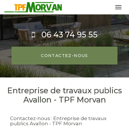
Tog
navi
Aller
au
06 43 74 95 55
contenu
principal
CONTACTEZ-
NOUS
Entreprise de travaux publics
Avallon - TPF Morvan
Contactez-nous :
Entreprise de travaux
publics Avallon - TPF Morvan