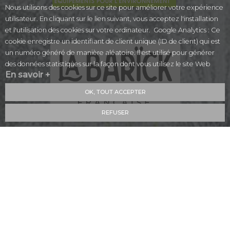
Nous utilisons des cookies sur ce site pour améliorer votre expérience
utilisateur. En cliquant sur le lien suivant, vous acceptez l'installation
et l'utilisation des cookies sur votre ordinateur. Google Analytics : Ce
cookie enregistre un identifiant de client unique (ID de client) qui est
un numéro généré de manière aléatoire. Il est utilisé pour générer
des données statistiques sur la façon dont vous utilisez le site Web
En savoir +
OK, TOUT ACCEPTER
REFUSER