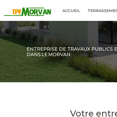
Aller
ACCUEIL
TERRASSEME
au
contenu
principal
ENTREPRISE DE TRAVAUX PUBLICS 
DANS LE MORVAN
Votre entr