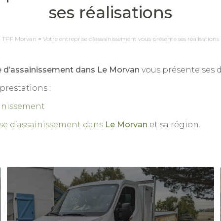
ses réalisations
TPF Morvan
>
Votre entreprise d'assainissement vous présente ses réalisations
e d’assainissement dans Le Morvan
vous présente ses d
prestations :
ainissement
ise d’assainissement dans
Le Morvan
et sa région.