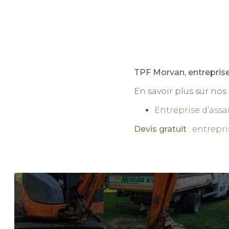
TPF Morvan, entrepris
En savoir plus sur nos 
Entreprise d’ass
Devis gratuit
: entrepr